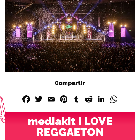
Compartir
Facebook
Twitter
Email
Pinterest
Tumblr
Reddit
Linked
Wha
mediakit I LOVE
REGGAETON