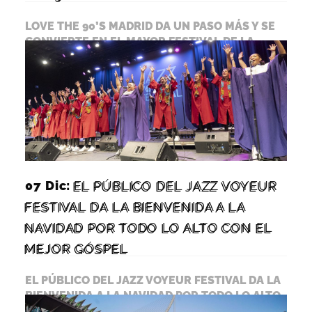
LOVE THE 90’S MADRID DA UN PASO MÁS Y SE
CONVIERTE EN EL MAYOR FESTIVAL DE LA
DÉCADA DE LOS…
LEER MÁS
07 Dic:
EL PÚBLICO DEL JAZZ VOYEUR
FESTIVAL DA LA BIENVENIDA A LA
NAVIDAD POR TODO LO ALTO CON EL
MEJOR GÓSPEL
EL PÚBLICO DEL JAZZ VOYEUR FESTIVAL DA LA
BIENVENIDA A LA NAVIDAD POR TODO LO ALTO
CON EL MEJOR GÓSPEL…