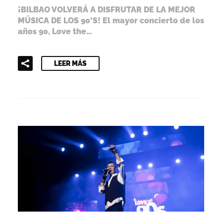
¡BILBAO VOLVERÁ A DISFRUTAR DE LA MEJOR
MÚSICA DE LOS 90’S! El mayor concierto de los
años 90, Love the…
LEER MÁS