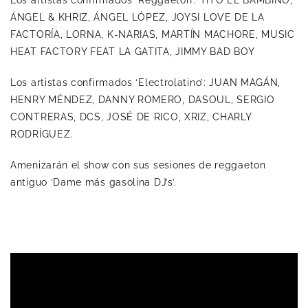
Los artistas confirmados ‘Reggaeton’: TITO EL BAMBINO,
ÁNGEL & KHRIZ, ÁNGEL LÓPEZ, JOYSI LOVE DE LA
FACTORÍA, LORNA, K-NARIAS, MARTÍN MACHORE, MUSIC
HEAT FACTORY FEAT LA GATITA, JIMMY BAD BOY
Los artistas confirmados ‘Electrolatino’: JUAN MAGÁN,
HENRY MÉNDEZ, DANNY ROMERO, DASOUL, SERGIO
CONTRERAS, DCS, JOSÉ DE RICO, XRIZ, CHARLY
RODRÍGUEZ.
Amenizarán el show con sus sesiones de reggaeton
antiguo ‘Dame más gasolina DJ’s’.